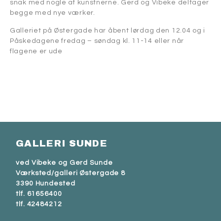
snak med nogle af kunstnerne. Gerd og Vibeke deltager
begge med nye værker.
Galleriet på Østergade har åbent lørdag den 12.04 og i
Påskedagene fredag – søndag kl. 11-14 eller når
flagene er ude
GALLERI SUNDE
ved Vibeke og Gerd Sunde
Værksted/galleri Østergade 8
3390 Hundested
tlf. 61656400
tlf. 42484212