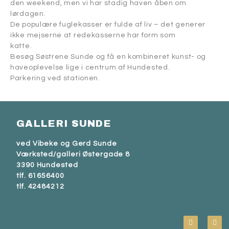
den weekend, men vi har stadig haven åben om
lørdagen.
De populære fuglekasser er fulde af liv – det generer
ikke mejserne at redekasserne har form som
katte.
Besøg Søstrene Sunde og få en kombineret kunst- og
haveoplevelse lige i centrum af Hundested.
Parkering ved stationen.
GALLERI SUNDE
ved Vibeke og Gerd Sunde
Værksted/galleri Østergade 8
3390 Hundested
tlf. 61656400
tlf. 42484212