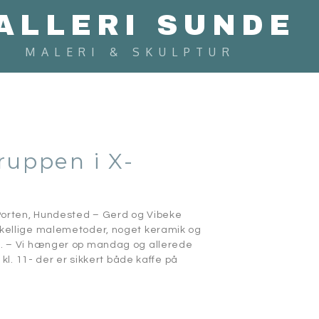
ALLERI SUNDE
MALERI & SKULPTUR
ruppen i X-
Porten, Hundested – Gerd og Vibeke
rskellige malemetoder, noget keramik og
ne. – Vi hænger op mandag og allerede
 kl. 11- der er sikkert både kaffe på